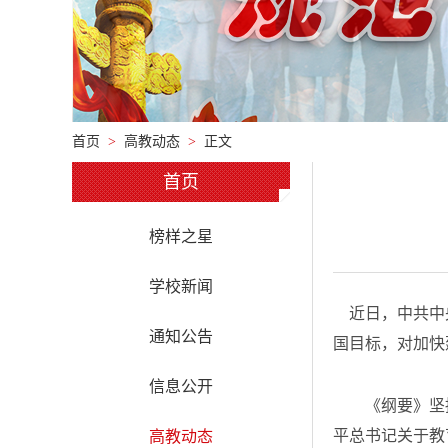
首页
>
高教动态
>
正文
首页
榜样之星
学校新闻
近日，中共中央
通知公告
国目标，对加快
信息公开
《纲要》坚持
平总书记关于教
高教动态