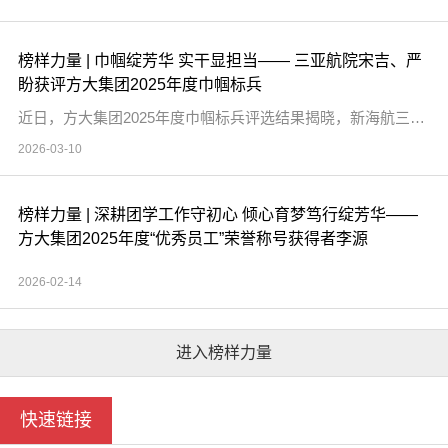
榜样力量 | 巾帼绽芳华 实干显担当—— 三亚航院宋吉、严
盼获评方大集团2025年度巾帼标兵
近日，方大集团2025年度巾帼标兵评选结果揭晓，新海航三亚航院宋吉、严盼两位老师凭借在职业教育领域的卓越贡献与实干担当成功获评。她们一位深耕教学科研一线十八载，以匠心育桃李、以科研促发展；一位扎根教研管理岗位近十年，以实干聚合力、以服务筑根基。她们用女性独有的坚韧与智慧，在职业教育事业发展的征程中，书写了新时代职教人的巾帼答卷。十八年初心如磐，宋吉老师以三尺讲台为阵地，将爱岗敬业的初心融入教育教学...
2026-03-10
榜样力量 | 深耕团学工作守初心 倾心育梦笃行绽芳华——
方大集团2025年度“优秀员工”荣誉称号获得者李源
2026-02-14
进入榜样力量
快速链接