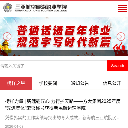
next
榜样之星
学校要闻
通知公告
信息公开
榜样力量 | 铸魂砺匠心 力行护天路——方大集团2025年度
“先进集体”荣誉称号获得者民航运输学院
凭借扎实的工作实绩与突出的育人成效，新海航三亚航院民航运输学院荣获辽宁方大集团2025年度“先进集体”荣誉称号。这份荣誉，不仅是上级单位对三亚航院民航运输学院全体教职工过去一年恪尽职守、锐意进取的高度认可，更是对学校坚持党建引领、深耕职业教育、服务自贸港建设所取得成果的肯定。民航运输学院是三亚航院建校起即设立的院（系）之一，始终秉持“铸魂砺匠心，力行护天路”的育人理念，致力于打造一支政治可靠、技术...
2026-04-08