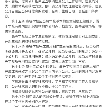
布和更新。信息公开指南应当明确信息公开工作机构，信息的分
类、编排体系和获取方式，依申请公开的处理和答复流程等。信息
公开目录应当包括信息的索引、名称、生成日期、责任部门等内
容。
第十五条
高等学校应当将学校基本的规章制度汇编成册，置
于学校有关内部组织机构的办公地点、档案馆、图书馆等场所，提
供免费查阅。
高等学校应当将学生管理制度、教师管理制度分别汇编成册，
在新生和新聘教师报到时发放。
第十六条
高等学校完成信息制作或者获取信息后，应当及时
明确该信息是否公开。确定公开的，应当明确公开的受众；确定不
予公开的，应当说明理由；难以确定是否公开的，应当及时报请高
等学校所在地省级教育行政部门或者上级主管部门审定。
第十七条
属于主动公开的信息，高等学校应当自该信息制作
完成或者获取之日起20个工作日内予以公开。公开的信息内容发生
变更的，应当在变更后20个工作日内予以更新。
学校决策事项需要征求教师、学生和学校其他工作人员意见
的，公开征求意见的期限不得少于10个工作日。
法律法规对信息内容公开的期限另有规定的，从其规定。
第十八条
对申请人的信息公开申请，高等学校根据下列情况
在15个工作日内分别作出答复：
（一）属于公开范围的，应当告知申请人获取该信息的方式和