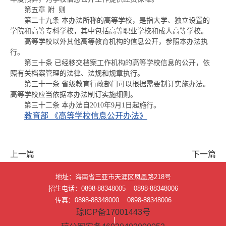
第五章
附 则
第二十九条
本办法所称的高等学校，是指大学、独立设置的
学院和高等专科学校，其中包括高等职业学校和成人高等学校。
高等学校以外其他高等教育机构的信息公开，参照本办法执
行。
第三十条
已经移交档案工作机构的高等学校信息的公开，依
照有关档案管理的法律、法规和规章执行。
第三十一条
省级教育行政部门可以根据需要制订实施办法。
高等学校应当依据本办法制订实施细则。
第三十二条
本办法自2010年9月1日起施行。
教育部 《高等学校信息公开办法》
上一篇
下一篇
地址：海南省三亚市天涯区凤凰路218号
招生电话：0898-88348005 0898-88348006
传真：0898-88348000 0898-88348006
琼ICP备17001443号
|