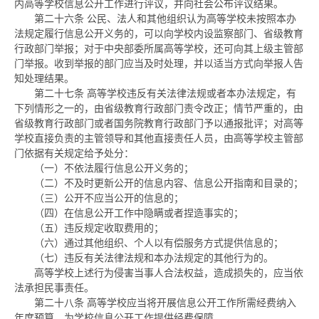
内高等学校信息公开工作进行评议，并向社会公布评议结果。
第二十六条
公民、法人和其他组织认为高等学校未按照本办
法规定履行信息公开义务的，可以向学校内设监察部门、省级教育
行政部门举报；对于中央部委所属高等学校，还可向其上级主管部
门举报。收到举报的部门应当及时处理，并以适当方式向举报人告
知处理结果。
第二十七条
高等学校违反有关法律法规或者本办法规定，有
下列情形之一的，由省级教育行政部门责令改正；情节严重的，由
省级教育行政部门或者国务院教育行政部门予以通报批评；对高等
学校直接负责的主管领导和其他直接责任人员，由高等学校主管部
门依据有关规定给予处分：
（一）不依法履行信息公开义务的；
（二）不及时更新公开的信息内容、信息公开指南和目录的；
（三）公开不应当公开的信息的；
（四）在信息公开工作中隐瞒或者捏造事实的；
（五）违反规定收取费用的；
（六）通过其他组织、个人以有偿服务方式提供信息的；
（七）违反有关法律法规和本办法规定的其他行为的。
高等学校上述行为侵害当事人合法权益，造成损失的，应当依
法承担民事责任。
第二十八条
高等学校应当将开展信息公开工作所需经费纳入
年度预算，为学校信息公开工作提供经费保障。