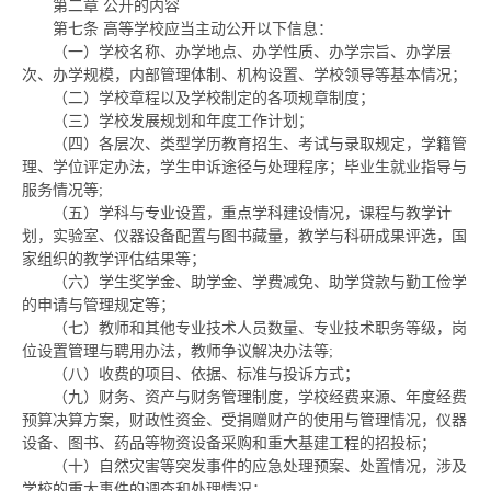
第二章
公开的内容
第七条
高等学校应当主动公开以下信息：
（一）学校名称、办学地点、办学性质、办学宗旨、办学层
次、办学规模，内部管理体制、机构设置、学校领导等基本情况；
（二）学校章程以及学校制定的各项规章制度；
（三）学校发展规划和年度工作计划；
（四）各层次、类型学历教育招生、考试与录取规定，学籍管
理、学位评定办法，学生申诉途径与处理程序；毕业生就业指导与
服务情况等;
（五）学科与专业设置，重点学科建设情况，课程与教学计
划，实验室、仪器设备配置与图书藏量，教学与科研成果评选，国
家组织的教学评估结果等；
（六）学生奖学金、助学金、学费减免、助学贷款与勤工俭学
的申请与管理规定等；
（七）教师和其他专业技术人员数量、专业技术职务等级，岗
位设置管理与聘用办法，教师争议解决办法等;
（八）收费的项目、依据、标准与投诉方式；
（九）财务、资产与财务管理制度，学校经费来源、年度经费
预算决算方案，财政性资金、受捐赠财产的使用与管理情况，仪器
设备、图书、药品等物资设备采购和重大基建工程的招投标；
（十）自然灾害等突发事件的应急处理预案、处置情况，涉及
学校的重大事件的调查和处理情况；