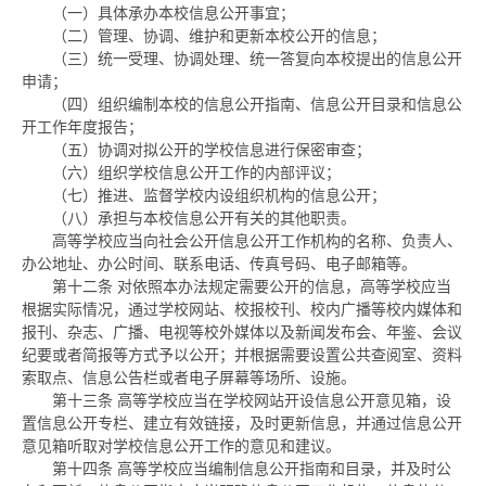
（一）具体承办本校信息公开事宜；
（二）管理、协调、维护和更新本校公开的信息；
（三）统一受理、协调处理、统一答复向本校提出的信息公开
申请；
（四）组织编制本校的信息公开指南、信息公开目录和信息公
开工作年度报告；
（五）协调对拟公开的学校信息进行保密审查；
（六）组织学校信息公开工作的内部评议；
（七）推进、监督学校内设组织机构的信息公开；
（八）承担与本校信息公开有关的其他职责。
高等学校应当向社会公开信息公开工作机构的名称、负责人、
办公地址、办公时间、联系电话、传真号码、电子邮箱等。
第十二条
对依照本办法规定需要公开的信息，高等学校应当
根据实际情况，通过学校网站、校报校刊、校内广播等校内媒体和
报刊、杂志、广播、电视等校外媒体以及新闻发布会、年鉴、会议
纪要或者简报等方式予以公开；并根据需要设置公共查阅室、资料
索取点、信息公告栏或者电子屏幕等场所、设施。
第十三条
高等学校应当在学校网站开设信息公开意见箱，设
置信息公开专栏、建立有效链接，及时更新信息，并通过信息公开
意见箱听取对学校信息公开工作的意见和建议。
第十四条
高等学校应当编制信息公开指南和目录，并及时公