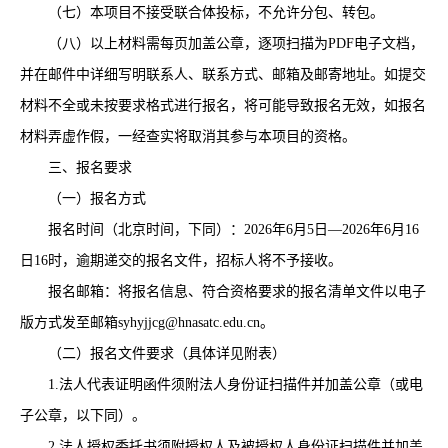
（七）本项目不接受联合体投标，不允许分包、转包。
（八）以上材料需每页加盖公章，逐项扫描为
PDF电子文档，
并在邮件中详细写明联系人、联系方式、邮箱及邮寄地址。如提交
材料不全或未按要求格式进行报名，将可能导致报名无效，如报名
材料弄虚作假，一经查实将取消其参与本项目的资格。
三、报名要求
（一）报名方式
报名时间（北京时间，下同）：
202
6
年
6
月
5
日
—
2026年6月16
日16时
，逾期递交的报名文件，招标人将不予接收。
报名邮箱：将报名信息、符合资格要求的报名清单文件以电子
版方式发至邮箱
syhyjjcg@hnasatc.edu.cn。
（二）报名文件要求（具体详见附表）
1.法人代表证明函件须附法人身份证扫描件并加盖公章（或
电
子公章
，
以下同
）。
2.法人授权委托书须附授权人及被授权人身份证扫描件并加盖