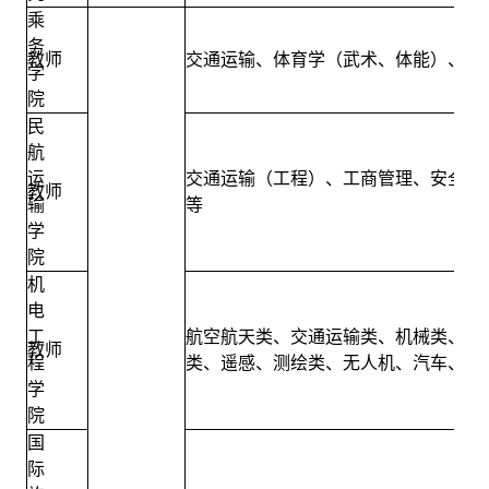
乘
务
教师
交通运输、体育学（武术、体能）、公
学
院
民
航
运
交通运输（工程）、工商管理、安全（
教师
输
等
学
院
机
电
工
航空航天类、交通运输类、机械类、电
教师
程
类、遥感、测绘类、
无人机、
汽车、能
学
院
国
际