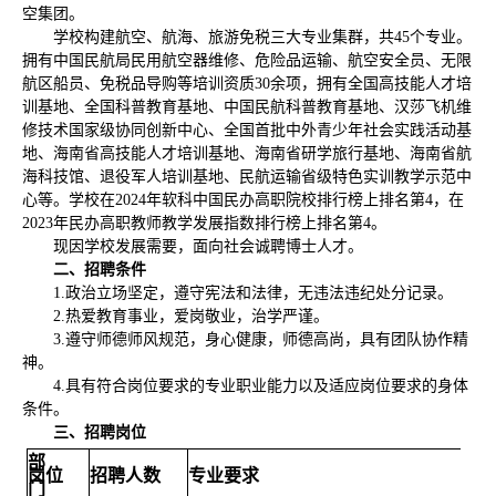
空集团。
学校构建航空、航海、旅游免税三大专业集群，共
45个专业。
拥有中国民航局民用航空器维修、危险品运输、航空安全员、无限
航区船员、免税品导购等培训资质30余项，拥有全国高技能人才培
训基地、全国科普教育基地、中国民航科普教育基地、汉莎飞机维
修技术国家级协同创新中心、全国首批中外青少年社会实践活动基
地、海南省高技能人才培训基地、海南省研学旅行基地、海南省航
海科技馆、退役军人培训基地、民航运输省级特色实训教学示范中
心等。学校在2024年软科中国民办高职院校排行榜上排名第4，在
2023年民办高职教师教学发展指数排行榜上排名第4。
现因学校发展需要，面向社会诚聘博士
人
才。
二、招聘条件
1.政治立场坚定，遵守宪法和法律，无违法违纪处分记录。
2.热爱教育事业，爱岗敬业，治学严谨。
3.遵守师德师风规范，身心健康，师德高尚，具有团队协作精
神。
4.具有符合岗位要求的专业职业能力以及适应岗位要求的身体
条件。
三、招聘岗位
部
岗位
招聘人数
专业要求
门