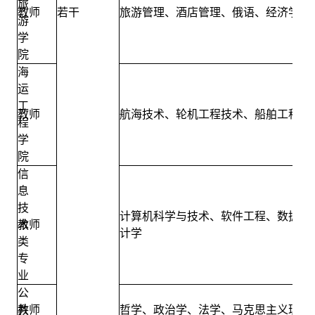
旅
教师
若干
旅游管理、酒店管理、俄语
、
经济学、
游
学
院
海
运
工
教师
航海技术、轮机工程技术、船舶
工程、
程
学
院
信
息
技
计算机科学与技术、软件工程、数据科
术
教师
计学
类
专
业
公
共
教师
哲学、政治学、法学、马克思主义理论