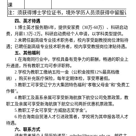
课
注：须获得博士学位证书，境外学历人员须获得中留服认证
四、英才待遇
1.博士英才服务期6年，提供安家费
（
30万
-
60万
）
、科研启动
费，月薪
1.3万
-
2万
。科研启动费经个人申请，以学科类型提供。
2.未聘任副高级专业技术职务者，校内享受副教授岗位津贴待
遇；已聘任副高级专业技术职务者，校内享受教授岗位津贴待遇。
五、其他福利
1.在海南同行业中，学校具备有竞争力的薪酬
，
畅通的职业上
升通道，所有教职工均可参评职称。
2.学校为教职工缴纳五险一金（公积金按照12%最高档缴
纳），购买补充医疗保险，每年定期体检，享受寒暑假。
3.教职工可享受辽宁方大集团特色福利“孝敬父母金”和“免费工
作餐”。
4.教职工及直系亲属可享受新海航旗下航空公司免票政策，教
职工及亲属可享受新海航旗下航空公司两折优惠机票政策。
5.教职工子女可享受“方威励志奖学金”。
6.符合海南自贸港人才引进政策者，学校将为其申报各项人才
待遇。
六、联系方式
请有意者将个人简历投递至：
syhyhr@hnasatc.edu.cn，邮件主